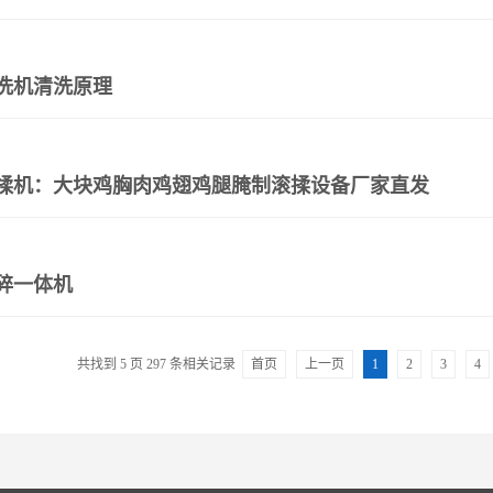
洗机清洗原理
揉机：大块鸡胸肉鸡翅鸡腿腌制滚揉设备厂家直发
碎一体机
共找到
5
页
297
条相关记录
首页
上一页
1
2
3
4