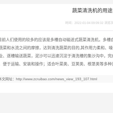
蔬菜清洗机的用途
时间：2022-01-04 09:09:32
浏览
目前人们使用的较多的应该是多槽自动输送式蔬菜清洗机，多槽自
蔬菜和水流之间的摩擦，达到清洗蔬菜的目的,其作用力柔和、
业、逐槽输送蔬菜，泥沙可以迅速沉淀于清洗槽的集沙沟中，完
，便于运输、安装和操作；适合叶菜类、豆荚类、根茎类等多种
本文网址：
http://www.zcruibao.com/news_view_193_107.html