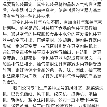
况要看包装而定。真空包装是将物品装入气密性容器
后，在密器封口之前抽真空，使密封后的容器内基本
没有空气的一种包装技术。
真空包装按排气方法不同，有加热排气和抽气密
封两种。前者是通过对装填了食品的包装容器行加
热，通过空气的热膨胀和食品中水分的蒸发将包装容
器中的空气排出，再经密封、冷却后，使包装容器内
形成一定的真空度。抽气密封则是在真空包装机上，
通过真空泵将包装容器中的空气抽出，在达到一定真
空度后，立即密封，使包装容器内形成真空状态。与
加热排气法相比，抽气密封法具有能减少内容物受热
时间，更好地保全食品的色、香、味，因此，抽气密
封法应用较为广泛，尤其对加热排气传导慢的产品更
为合适。
我们公司专门生产各种型号的风淋室、蔬菜清洗
机、巴氏杀菌线、风干机、绞肉机、搅拌机、滚揉
机、斩拌机、盐水注射机等。公司一直本着“科学管
理、恪守承诺、精工细作”的经营方针 ，力求服务社